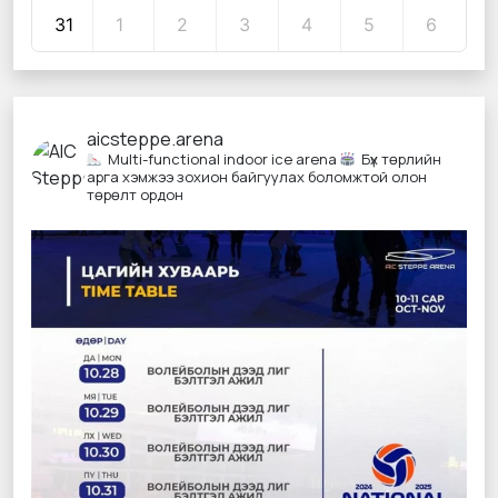
31
1
2
3
4
5
6
aicsteppe.arena
Multi-functional indoor ice arena
Бүх төрлийн
арга хэмжээ зохион байгуулах боломжтой олон
төрөлт ордон