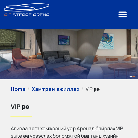
Home
Хамтран ажиллах
VIP өрөө
VIP өрөө
Аливаа арга хэмжээний үер Аренад байрлах VIP
suite өрөө түрээслэх боломжтой бөгөөд танд хувийн