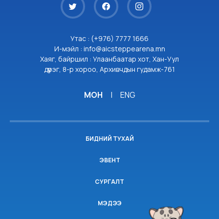
Утас : (+976) 7777 1666
И-мэйл : info@aicsteppearena.mn
Хаяг, байршил : Улаанбаатар хот, Хан-Уул
дүүрэг, 8-р хороо, Архивчдын гудамж-761
МОН
|
ENG
БИДНИЙ ТУХАЙ
ЭВЕНТ
СУРГАЛТ
МЭДЭЭ