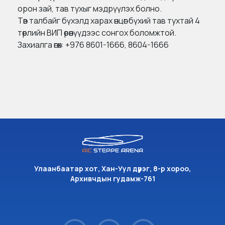
орон зай, тав тухыг мэдрүүлэх болно.
Төв талбайг бүхэлд харах өнцөг бүхий тав тухтай 4
төрлийн ВИП өрөөнүүдээс сонгох боломжтой.
Захиалга өгөх: +976 8601-1666, 8604-1666
Улаанбаатар хот, Хан-Уул дүүрэг, 8-р хороо,
Архивчдын гудамж-761