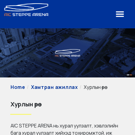
Home
Хамтран ажиллах
Хурлын өрөө
Хурлын өрөө
AIC STEPPE ARENA нь хурал уулзалт, хэвлэлийн
бага хурал уулзалт хийхэд тохиромжтой, иж