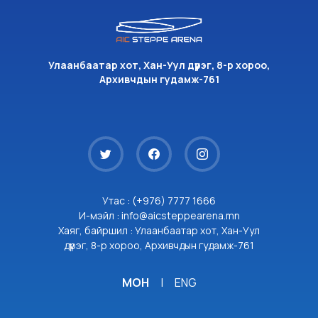
Улаанбаатар хот, Хан-Уул дүүрэг, 8-р хороо,
Архивчдын гудамж-761
Утас : (+976) 7777 1666
И-мэйл : info@aicsteppearena.mn
Хаяг, байршил : Улаанбаатар хот, Хан-Уул
дүүрэг, 8-р хороо, Архивчдын гудамж-761
МОН
|
ENG