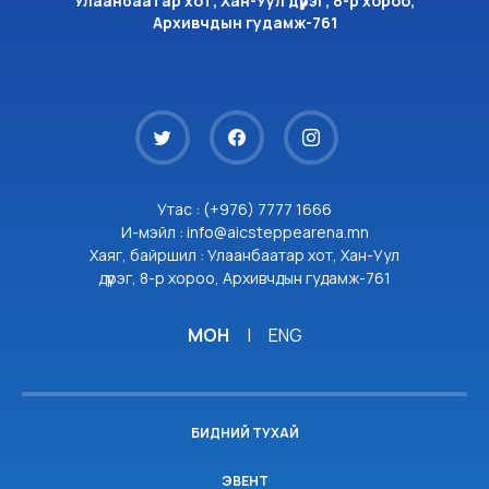
Улаанбаатар хот, Хан-Уул дүүрэг, 8-р хороо,
Архивчдын гудамж-761
Утас : (+976) 7777 1666
И-мэйл : info@aicsteppearena.mn
Хаяг, байршил : Улаанбаатар хот, Хан-Уул
дүүрэг, 8-р хороо, Архивчдын гудамж-761
МОН
|
ENG
БИДНИЙ ТУХАЙ
ЭВЕНТ