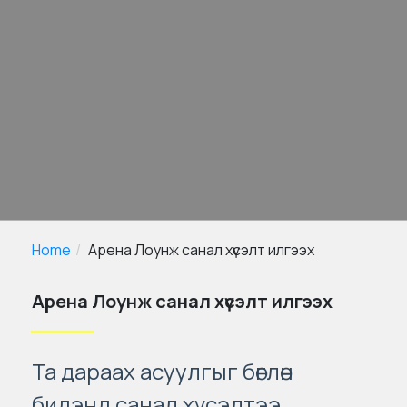
Home
Арена Лоунж санал хүсэлт илгээх
Арена Лоунж санал хүсэлт илгээх
Та дараах асуулгыг бөглөн
бидэнд санал хүсэлтээ